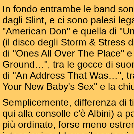
In fondo entrambe le band sono
dagli Slint, e ci sono palesi leg
"American Don" e quella di "U
(il disco degli Storm & Stress d
di "Ones All Over The Place" e 
Ground…", tra le gocce di suon
di "An Address That Was…", tra i
Your New Baby's Sex" e la chi
Semplicemente, differenza di t
qui alla consolle c'è Albini) a 
più ordinato, forse meno estre