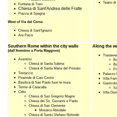
Teatro di
Fontana di Trevi
Chiesa di Sant'Andrea delle Fratte
Piazza di Spagna
West of Via del Corso
Chiesa di Sant'Ignazio
Ara Pacis
Southern Rome within the city walls
Along the we
(dall'Aventino a Porta Maggiore)
Trasteve
Aventino
Ba
Chiesa di Santa Sabina
Ba
Chiesa di Santa Maria del Priorato
Po
Testaccio
Palazzo 
Piramide di Caio Cestio
Villa Far
Basilica di San Paolo fuori le mura
Gianicolo
Terme di Caracalla
Sa
Celio
Villa Dor
Chiesa di San Gregorio Magno
Chiesa dei Ss. Giovanni e Paolo
Chiesa di San Clemente
Mosaico Absidale
Chiesa di Santo Stefano Rotondo