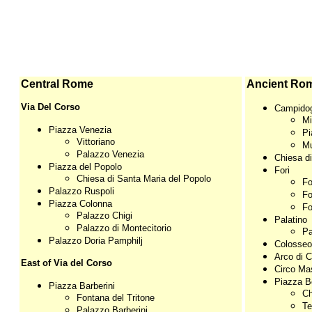
Central Rome
Ancient Ro
Via Del Corso
Campidog
Mi
Piazza Venezia
Pi
Vittoriano
Mu
Palazzo Venezia
Chiesa di
Piazza del Popolo
Fori
Chiesa di Santa Maria del Popolo
Fo
Palazzo Ruspoli
Fo
Piazza Colonna
Fo
Palazzo Chigi
Palatino
Palazzo di Montecitorio
Pa
Palazzo Doria Pamphilj
Colosseo
Arco di C
East of Via del Corso
Circo Ma
Piazza Bo
Piazza Barberini
Ch
Fontana del Tritone
Te
Palazzo Barberini