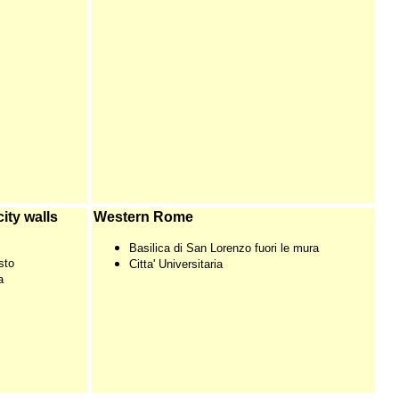
ty walls
Western Rome
Basilica di San Lorenzo fuori le mura
sto
Citta' Universitaria
a