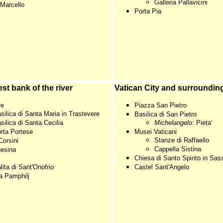
Galleria Pallavicini
 Marcello
Porta Pia
st bank of the river
Vatican City and surroundin
re
Piazza San Pietro
silica di Santa Maria in Trastevere
Basilica di San Pietro
silica di Santa Cecilia
Michelangelo
: Pieta'
rta Portese
Musei Vaticani
Stanze di Raffaello
Corsini
Cappella Sistina
nesina
Chiesa di Santo Spirito in Sas
lita di Sant'Onofrio
Castel Sant'Angelo
ia Pamphilj