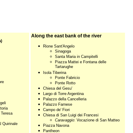
Along the east bank of the river
a)
Rione Sant'Angelo
Sinagoga
Santa Maria in Campitelli
Piazza Mattei e Fontana delle
Tartarughe
Isola Tiberina
Ponte Fabricio
ore
Ponte Rotto
Chiesa del Gesu'
Largo di Torre Argentina
Palazzo della Cancelleria
geli
Palazzo Farnese
toria
Campo de' Fiori
a Teresa
Chiesa di San Luigi dei Francesi
Caravaggio
: Vocazione di San Matteo
l Quirinale
Piazza Navona
Pantheon