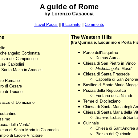
A guide of Rome
by Lorenzo Casaccia
Travel Pages
||
Il Labirinto
||
Comments
me
The Western Hills
(tra Quirinale, Esquilino e Porta Pi
lio
Parco dell'Esquilino
chelangelo: Cordonata
Domus Aurea
azza del Campidoglio
Chiesa di San Pietro in Vincoli
sei Capitolini
Michelangelo
: Mose'
 Santa Maria in Aracoeli
Chiesa di Santa Prassede
Cappella di San Zenone
ro Romano
Basilica di Santa Maria Maggi
ro di Cesare
Piazza della Repubblica
ro di Traiano
Fontana della Naiadi
Terme di Diocleziano
lazzo di Domiziano
Chiesa di Santa Maria degli An
Chiesa di Santa Maria della Vit
ostantino
Bernini
: Estasi di Sant
ssimo
Quirinale
cca della Verita'
Chiesa di Sant'Andrea a
iesa di Santa Maria in Cosmedin
Piazza del Quirinale
mpio di Ercole Vincitore