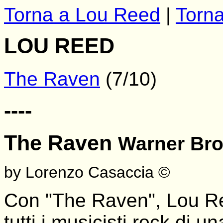
Torna a Lou Reed
|
Torna
LOU REED
The Raven
(7/10)
----
The Raven
Warner Bro
by Lorenzo Casaccia ©
Con "The Raven", Lou Re
tutti i musicisti rock di u