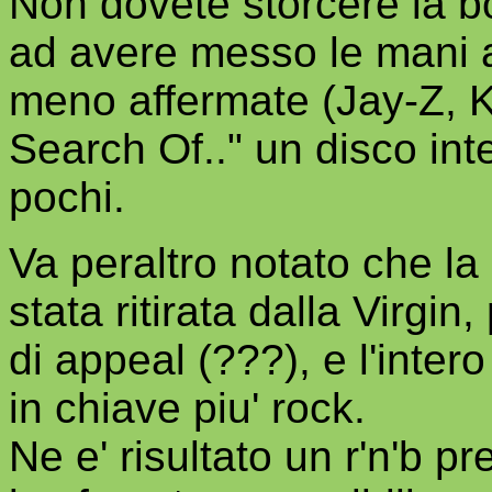
Non dovete storcere la b
ad avere messo le mani an
meno affermate (Jay-Z, Ke
Search Of.." un disco int
pochi.
Va peraltro notato che la
stata ritirata dalla Virgi
di appeal (???), e l'intero
in chiave piu' rock.
Ne e' risultato un r'n'b pr