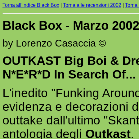
Torna all'indice Black Box
|
Torna alle recensioni 2002
|
Torna 
Black Box - Marzo 200
by Lorenzo Casaccia ©
OUTKAST Big Boi & Dr
N*E*R*D In Search Of..
L'inedito "Funking Around
evidenza e decorazioni di
outtake dall'ultimo "Skan
antologia degli
Outkast
.