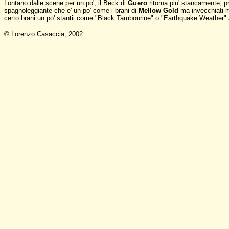
Lontano dalle scene per un po', il Beck di
Guero
ritorna piu' stancamente, 
spagnoleggiante che e' un po' come i brani di
Mellow Gold
ma invecchiati ma
certo brani un po' stantii come "Black Tambourine" o "Earthquake Weather" ad
© Lorenzo Casaccia, 2002