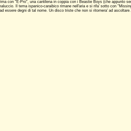
prima con "E-Pro", una cantilena in coppia con i Beastie Boys (che appunto 
luccio. Il tema ispanico-caraibico rimane nell'aria e si rifa' sotto con "Mis
 essere degni di tal nome. Un disco triste che non si ritornera' ad ascoltare.