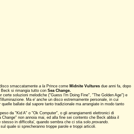
un disco smaccatamente
a la
Prince come
Midnite Vultures
due anni fa, dopo
, Beck si rimangia tutto con
Sea Change.
er certe soluzioni melodiche ("Guess I'm Doing Fine", "The Golden Age") e
a, l'illuminazione. Ma e' anche un disco estremamente personale, in cui
 quelle ballate dal sapore tanto tradizionale ma arrangiate in modo tanto
peso da "Kid A" o "Ok Computer", o gli arrangiamenti elettronici di
a Change" non annoia mai, ed alla fine sei contento che Beck abbia il
 stesso in difficolta', quando sembra che ci stia solo
provando
.
sul quale si sprecheranno troppe parole e troppi articoli.