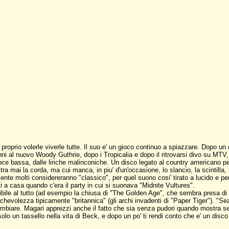
roprio volerle viverle tutte.
Il suo e' un gioco continuo a spiazzare. Dopo 
inni al nuovo Woody Guthrie, dopo i Tropicalia e dopo il ritrovarsi divo su MTV
oce bassa, dalle liriche malinconiche. Un disco legato al country americano p
tra mai la corda, ma cui manca, in piu' d'un'occasione, lo slancio, la scintill
nte molti considereranno "classico", per quel suono cosi' tirato a lucido e per
 a casa quando c'era il party in cui si suonava "Midnite Vultures".
ibile al tutto (ad esempio la chiusa di "The Golden Age", che sembra presa di 
evolezza tipicamente "britannica" (gli archi invadenti di "Paper Tiger"). "Se
 cambiare. Magari apprezzi anche il fatto che sia senza pudori quando mostra se
lo un tassello nella vita di Beck, e dopo un po' ti rendi conto che e' un disco 