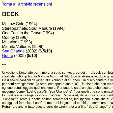
Torna all'archivio recensioni
BECK
Mellow Gold (1994)
Stereopathetic Soul Manure (1994)
One Foot in the Grave (1994)
Odelay (1996)
Mutations (1998)
Midnite Vultures (1999)
Sea Change
(2002)
(6.5/10)
Guero
(2005)
(5/10)
---
Ci vogliono tante vite per farne una sola, scriveva Borges, ma Beck sembra p
i fasti del folk-hip hop di
Mellow Gold
nel '94, dopo le stramberie, dopo gli 
Un disco di canzoni da
loner
, alla Young o alla Cohen. Un disco cantato a v
per certi arrangiamenti (la steel che spunta qua e la'). Un disco che non mos
ognuno potra' leggere quel che vuole. Per questo sara' un disco che sicurame
moderno (come "Lost Cause"). "Sea Change" e' li' per quelli che sono rimasti
La produzione di Nigel Godrich, gia' con i Radiohead, da' un tocco inconfond
"Lonesome Tears"), anche se non sempre felice, indulgendo in qualche stucch
coraggio di fare dischi cosi', di mettersi in gioco, di cambiare, cambiare e
Potrai fare anche tutte queste considerazioni, ma alla fine "Sea Change" e' so